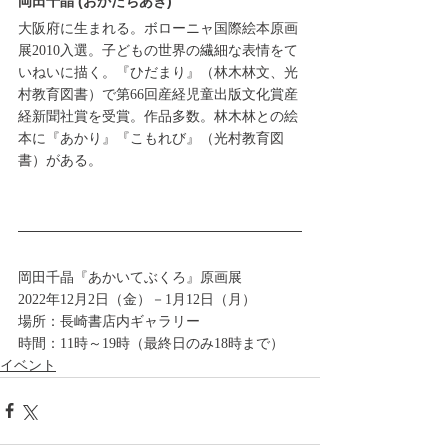
岡田千晶 (おかだちあき)
大阪府に生まれる。ボローニャ国際絵本原画
展2010入選。子どもの世界の繊細な表情をて
いねいに描く。『ひだまり』（林木林文、光
村教育図書）で第66回産経児童出版文化賞産
経新聞社賞を受賞。作品多数。林木林との絵
本に『あかり』『こもれび』（光村教育図
書）がある。
岡田千晶『あかいてぶくろ』原画展
2022年12月2日（金）－1月12日（月） 
場所：長崎書店内ギャラリー  
時間：11時～19時（最終日のみ18時まで）
イベント