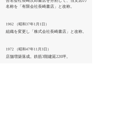
合名会社長崎次郎書店を分割して、当支店の
名称を「有限会社長崎書店」と改称。
1962 （昭和37年1月1日）
組織を変更し「株式会社長崎書店」と改称。
1972 （昭和47年11月3日）
店舗増築落成。鉄筋3階建延220坪。
1982 （昭和57年1月7日）
二代目長﨑茂平死去につき、長﨑茂昭（二代
目長﨑茂平長男）代表取締役社長に就任。
1985 （昭和60年4月29日）
当社のリニューアルオープンにあたり、長崎
書店ビル（鉄筋2階建延432坪）完成。 書籍
販売充実の為、運動用具器械部を閉鎖する。