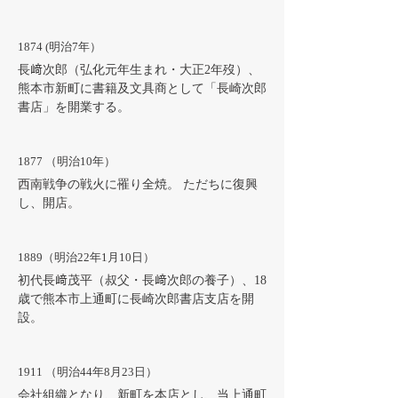
1874 (明治7年）
長﨑次郎（弘化元年生まれ・大正2年歿）、
熊本市新町に書籍及文具商として「長崎次郎
書店」を開業する。
1877 （明治10年）
西南戦争の戦火に罹り全焼。 ただちに復興
し、開店。
1889（明治22年1月10日）
初代長﨑茂平（叔父・長﨑次郎の養子）、18
歳で熊本市上通町に長崎次郎書店支店を開
設。
1911 （明治44年8月23日）
会社組織となり、新町を本店とし、当上通町