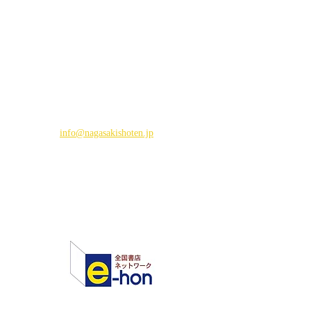
い
商品については、取り寄せ日数などをお
調べして折り返しご連絡差し上げます。
ヤマト運輸さまの宅急便を利用しての配
送も承ります。 送料につきましては、お
問い合わせくださいませ。
TEL/096-353-0555 FAX/096-322-2245
または、
info@nagasakishoten.jp
よりお問
合せください。
2,
インターネットで注文する