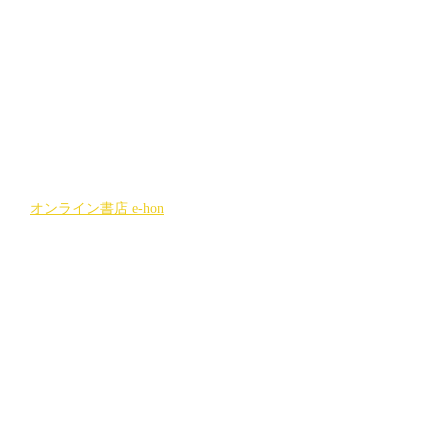
当店は日本一の在庫数を誇るインターネ
ット書店のe-honに加盟しています。 この
サイト上でご注文いただいた商品は、当
店をはじめとした加盟店にて送料無料に
てお受取りになれます。
また、宅配を指定し、ご自宅で商品をお
受取りになることもできます。 （2,000円
以上のご注文は送料無料です）
オンライン書店 e-hon
3,
雑誌定期購読（ざっしの定期
便）