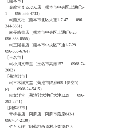
【熊本市】
　金龍堂まるぶん店（熊本市中央区上通町5-
1　　096-356-4733）
　㈱熊文社（熊本市北区大窪1-7-47　　096-
344-3831）
　㈱長崎書店（熊本市中央区上通町6-23　　
096-353-0555）
　㈲三陽書店（熊本市中央区下通1-7-29　　
096-353-6764）
【玉名市】
　㈾小川文華堂（玉名市高瀬157　　0968-74-
2002）
【菊池郡市】
　㈲三木誠文堂（菊池市隈府609-1夢空間
内　　0968-24-5415）
　㈲文洋堂（菊池郡大津町大津1229　　096-
293-2741）
【阿蘇郡市】
　青柳書店　阿蘇店（阿蘇市蔵原843-1　　
0967-34-2130）
　竹とんぼ（阿蘇郡西原村小森1847-3　　