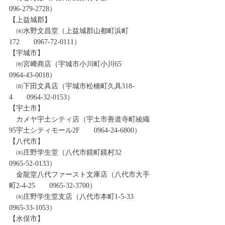
096-279-2728）
【上益城郡】
　㈴水野文昌堂（上益城郡山都町浜町
172　　0967-72-0111）
【宇城市】
　㈲宮﨑商店（宇城市小川町小川65　　
0964-43-0018）
　㈾下田文具店（宇城市松橋町久具318-
4　　0964-32-0153）
【宇土市】
　カメヤ宇土シティ店（宇土市善道寺町綾織
95宇土シティモール2F　　0964-24-6800）
【八代市】
　㈴庄野学生堂（八代市鏡町鏡村32　　
0965-52-0133）
　金龍堂八代ファースト文庫店（八代市大手
町2-4-25　　0965-32-3700）
　㈴庄野学生堂支店（八代市本町1-5-33　　
0965-33-1053）
【水俣市】