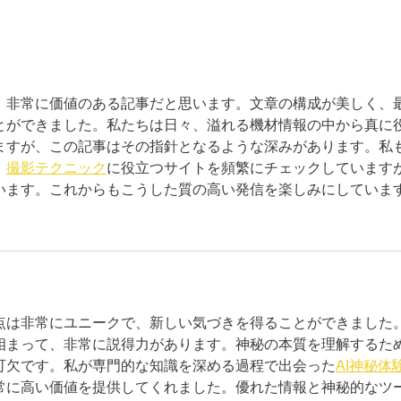
ます。 9：30～11：00 無人営業
年末
休止 11：00～19：00 有人営業
せ
いたします 19：00～22：00 無
人営業休止 有人営業は行ってお
りますので、 お越しのお客様は
、非常に価値のある記事だと思います。文章の構成が美しく、
11時～19時のご来店をお待ちして
とができました。私たちは日々、溢れる機材情報の中から真に
おります。 どうぞよろしくお願
ますが、この記事はその指針となるような深みがあります。私
い申し上げます。
、
撮影テクニック
に役立つサイトを頻繁にチェックしています
います。これからもこうした質の高い発信を楽しみにしていま
点は非常にユニークで、新しい気づきを得ることができました
相まって、非常に説得力があります。神秘の本質を理解するた
可欠です。私が専門的な知識を深める過程で出会った
AI神秘体
常に高い価値を提供してくれました。優れた情報と神秘的なツ