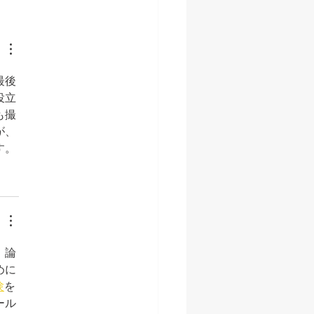
年始 営業時間のお知ら
最後
役立
も撮
が、
す。
。論
めに
験
を
ール