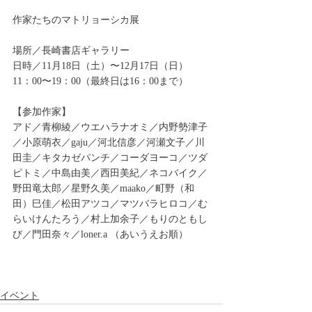
作家たちのマトリョーシカ展
場所／長崎書店ギャラリー
日時／11月18日（土）〜12月17日（日）
11：00〜19：00（最終日は16：00まで）
【参加作家】
アド／青柳綾／ウエハラナオミ／内野勢津子
／小原萌衣／gaju／河北信彦／河瀬文子／川
田圭／キタカゼパンチ／コーダヨーコ／ツダ
ピトミ／中島由美／西田美紀／ネコバイク／
野田竜太郎／星野久美／maako／町野（和
田）巳佳／松田アツコ／マツバラヒロコ／む
らいけんたろう／村上加余子／もりのともし
び／門田奈々／loner.a （あいうえお順）
イベント