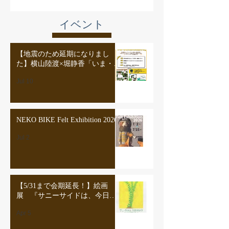
イベント
【地震のため延期になりまし
た】横山陸渡×堀静香「いま・こ
こに宿る漫画たち」
Jul 10
NEKO BIKE Felt Exhibition 2026
Jul 2
【5/31まで会期延長！】絵画
展 『サニーサイドは、今日も
元気です サニーサイドの画家
Apr 5
たち展vol.8』